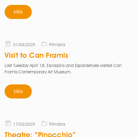
Més
Posted
01/04/2025
Primària
on
Visit to Can Framis
Last Tuesday April 1st, Escarpins and Espardenyes visited Can
Framis Contemporary Art Museum.
Més
Posted
17/03/2025
Primària
on
Theatre: “Pinocchio”