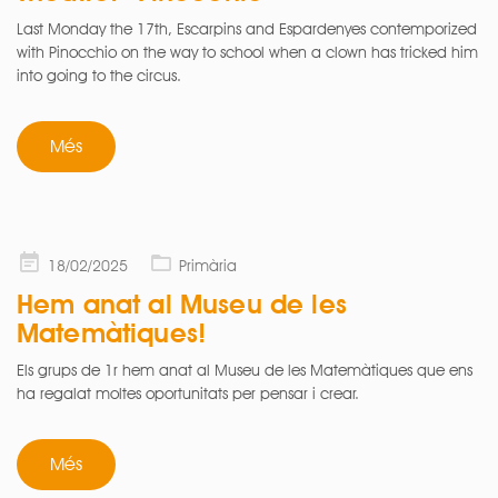
Last Monday the 17th, Escarpins and Espardenyes contemporized
with Pinocchio on the way to school when a clown has tricked him
into going to the circus.
Més
Posted
18/02/2025
Primària
on
Hem anat al Museu de les
Matemàtiques!
Els grups de 1r hem anat al Museu de les Matemàtiques que ens
ha regalat moltes oportunitats per pensar i crear.
Més