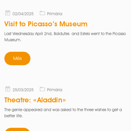
Posted
02/04/2025
Primària
on
Visit to Picasso’s Museum
Last Wednesday April 2nd, Baldufes and Estels went to the Picasso
Museum.
Més
Posted
25/03/2025
Primària
on
Theatre: «Aladdin»
The genie appeared and was asked to the three wishes to get a
better life.