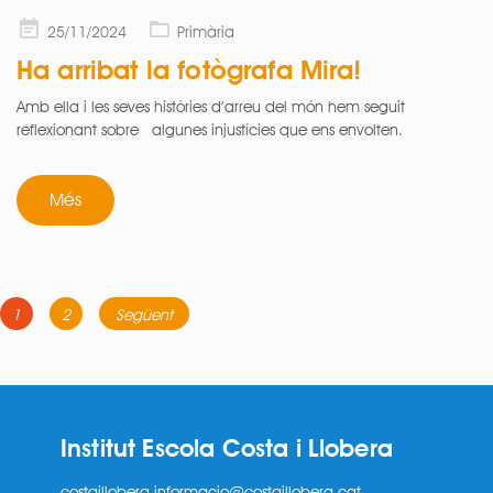
Posted
25/11/2024
Primària
on
Ha arribat la fotògrafa Mira!
Amb ella i les seves històries d’arreu del món hem seguit
reflexionant sobre algunes injustícies que ens envolten.
Més
Navegació
Page
Page
1
2
Següent
d'entrades
Institut Escola Costa i Llobera
costaillobera.informacio@costaillobera.cat